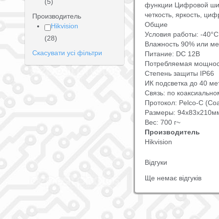
(5)
функции Цифровой ши
четкость, яркость, циф
Производитель
Общие
Hikvision
Условия работы: -40°C
(28)
Влажность 90% или ме
Скасувати усі фільтри
Питание: DC 12В
Потребляемая мощност
Степень защиты IP66
ИК подсветка до 40 ме
Связь: по коаксиальн
Протокол: Pelco-C (Coa
Размеры: 94х83x210м
Вес: 700 г~
Производитель
Hikvision
Відгуки
Ще немає відгуків