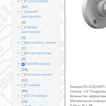
IP реєстратори
(37)
TurboHD
реєстратори
(9)
Гібридні
реєстратори
(3)
Кронштейни, кожухи
(7)
Все для монтажу
(3)
TurboHD камери
(29)
Аналогові камери
(12)
IP камери
Камера DS-2CE16D5T-
(86)
Сенсор: 1/3" Progress
HDCVI камери
Количество эффективн
Минимальная освещенн
(18)
0 Люкс @ с ИК