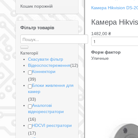
Кошик порожній
Камера Hikvision DS-2
Камера Hikvi
Фільтр товарів
1482,00 ₴
Форм фактор
Категорії
Уличные
Скасувати фільтр
Відеоспостереження
(12)
Коннектори
(39)
Блоки живлення для
камер
(33)
Аналогові
відеореєстратори
(16)
HDCVI реєстратори
(17)