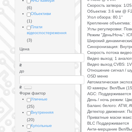
AHD камери
Скорость затвора: 1/25
(6)
Объектив: 3.6 мм @ F2
Обьективи
Угол обзора: 80.1°
(1)
Крепление объектива:
Плати
Углы регулировки: Пово
відеоспостереження
Режим "День/Ночь": IC
(3)
Широкий динамически
Синхронизация: Внутр
Цена
Скорость потока видео:
Видео выход: 1 анало
Видео выход CVBS: 1V
₴
Отношение сигнал / шу
до
OSD меню
Автоматическая экспоз
₴
ID камеры: Вкл/Вык (1
Форм фактор
AGC: Поддерживается
Уличные
День / ночь режим: Цве
Баланс белого: ATW, A
(25)
Детектор движения: П
Внутренняя
Приватные маски макс
(20)
BLC Поддерживается
Купольные
Анти-мерцание Вкл/Вы