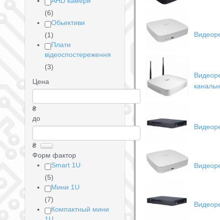
AHD камери
(6)
Обьективи
Видеор
(1)
Плати
відеоспостереження
(3)
Видеоре
Цена
каналь
₴
до
Видеор
₴
Форм фактор
Smart 1U
Видеор
(5)
Мини 1U
(7)
Видеор
Компактный мини
1U