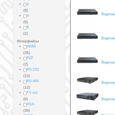
2
(8)
Видеор
4
(6)
8
(2)
Видеор
Интерфейсы
HDMI
(35)
P2P
Видеоре
(2)
RS-232
(12)
RS-485
Видеоре
(12)
TV out
(6)
Видеоре
VGA
(34)