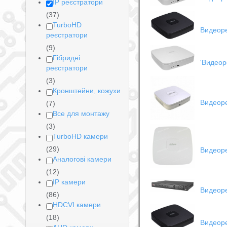
IP реєстратори
(37)
TurboHD
Видеоре
реєстратори
(9)
Гібридні
'Видеор
реєстратори
(3)
Кронштейни, кожухи
Видеор
(7)
Все для монтажу
(3)
TurboHD камери
(29)
Видеор
Аналогові камери
(12)
IP камери
Видеор
(86)
HDCVI камери
(18)
Видеоре