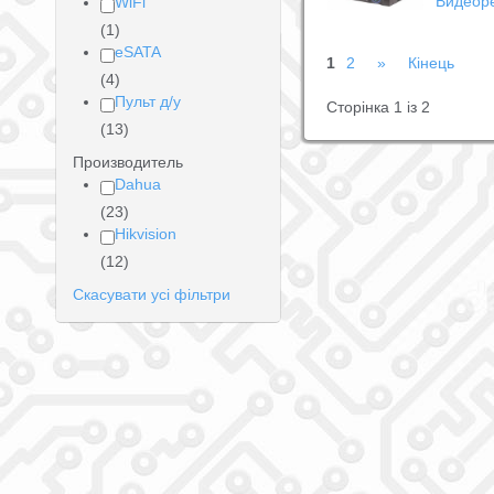
Видеоре
WiFi
(1)
eSATA
1
2
»
Кінець
(4)
Пульт д/у
Сторінка 1 із 2
(13)
Производитель
Dahua
(23)
Hikvision
(12)
Скасувати усі фільтри