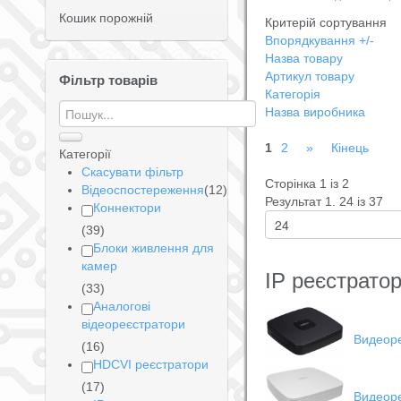
Кошик порожній
Критерій сортування
Впорядкування +/-
Назва товару
Артикул товару
Фільтр товарів
Категорія
Назва виробника
1
2
»
Кінець
Категорії
Скасувати фільтр
Сторінка 1 із 2
Відеоспостереження
(12)
Результат 1. 24 із 37
Коннектори
(39)
Блоки живлення для
камер
IP реєстрато
(33)
Аналогові
відеореєстратори
Видеоре
(16)
HDCVI реєстратори
(17)
Видеор