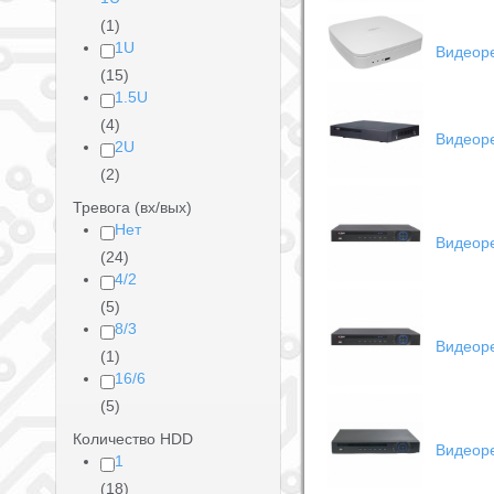
(1)
1U
Видеор
(15)
1.5U
(4)
Видеор
2U
(2)
Тревога (вх/вых)
Нет
Видеоре
(24)
4/2
(5)
8/3
Видеоре
(1)
16/6
(5)
Количество HDD
Видеор
1
(18)