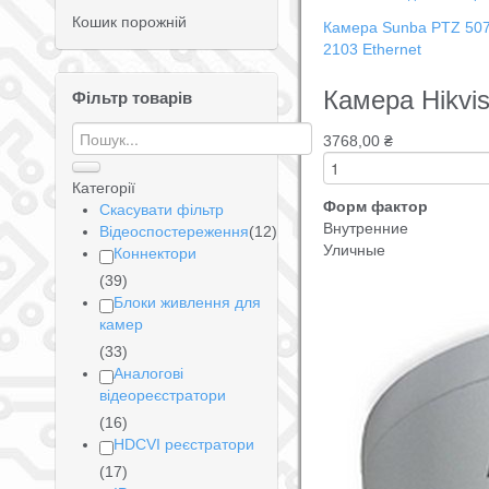
Кошик порожній
Камера Sunba PTZ 507-
2103 Ethernet
Камера Hikvi
Фільтр товарів
3768,00 ₴
Категорії
Форм фактор
Скасувати фільтр
Внутренние
Відеоспостереження
(12)
Уличные
Коннектори
(39)
Блоки живлення для
камер
(33)
Аналогові
відеореєстратори
(16)
HDCVI реєстратори
(17)