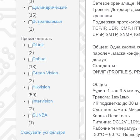
(1)
Сетевое хранилище: N
Цилиндрические
Тревоги: Детектор дви
(15)
хранения
Встраиваемая
Поддержка протоколов
TCP/IP, UDP, ICMP, HT
(2)
UPnP, SMTP, SNMP, IGM
Производитель
DLink
Общее: Одна кнопка с
(2)
паролем, маска конфи
Dahua
доступ
Стандарты:
(18)
ONVIF (PROFILE S, PRO
Green Vision
(2)
Общее
Hikvision
Аудио: 1-кан 3.5 мм ауд
(59)
Тревога: 1вх/1вых
Intervision
ИК подсветка: до 30 м
(2)
Слот под память Мик
SUNBA
Кнопка Reset есть
Питание: DC12V ±10%, 
(1)
Рабочие температуры:
Скасувати усі фільтри
-30°C ~ 60 °C, Humidit