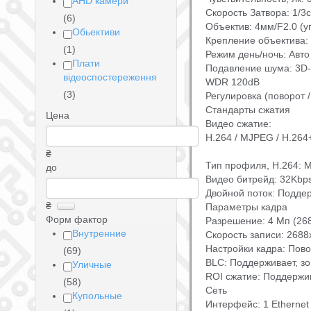
AHD камери
Скорость Затвора: 1/3c
(6)
Объектив: 4мм/F2.0 (у
Обьективи
Крепление объектива:
(1)
Режим день/ночь: Авт
Плати
Подавление шума: 3D
відеоспостереження
WDR 120dB
(3)
Регулировка (поворот /
Стандарты сжатия
Цена
Видео сжатие:
H.264 / MJPEG / H.264
₴
Тип профиля, H.264: Ma
до
Видео битрейд: 32Kbp
Двойной поток: Подде
₴
Параметры кадра
Форм фактор
Разрешение: 4 Мп (26
Внутренние
Скорость записи: 2688х
Настройки кадра: Пово
(69)
BLC: Поддерживает, з
Уличные
ROI сжатие: Поддержи
(58)
Сеть
Купольные
Интерфейс: 1 Ethernet