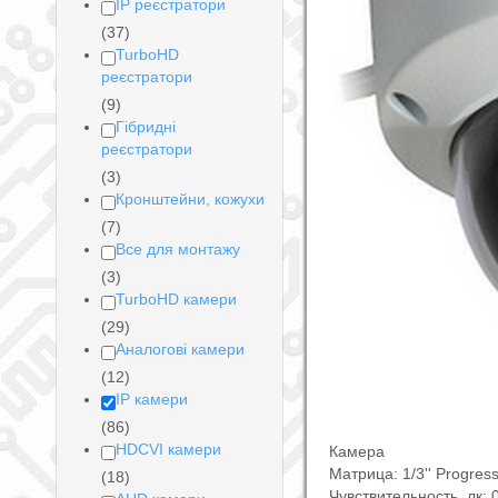
IP реєстратори
(37)
TurboHD
реєстратори
(9)
Гібридні
реєстратори
(3)
Кронштейни, кожухи
(7)
Все для монтажу
(3)
TurboHD камери
(29)
Аналогові камери
(12)
IP камери
(86)
HDCVI камери
Камера
Матрица: 1/3'' Progre
(18)
Чувствительность, лк: 