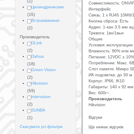
(1)
Совместимость: ONVIF,
Цилиндрические
Интерфейс
(15)
Связь: 1 х RJ45 10Mб/
Встраиваемая
Кнопка сброса: Есть
Аудио: 1-кан 3.5 мм ауд
(2)
Тревога: 1вх/1вых
Производитель
Общие
DLink
Условия эксплуатации:
(2)
Влажность: 90% или м
Dahua
Питание: 12VDC ± 10% 
Потребление: Макс. 6В
(18)
Слот памяти: Микро 
Green Vision
ИК подсветка: до 30 м
(2)
Корпус: IP66, IK10
Hikvision
Габариты: 140 х 92 мм
(59)
Вес: 600г~
Intervision
Производитель
(2)
Hikvision
SUNBA
Відгуки
(1)
Скасувати усі фільтри
Ще немає відгуків