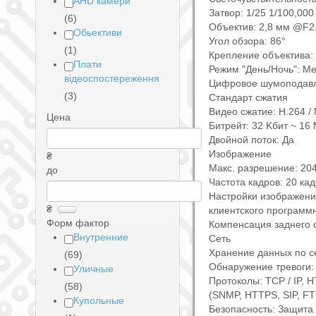
AHD камери
Затвор: 1/25 1/100,000
(6)
Объектив: 2,8 мм @F2
Обьективи
Угол обзора: 86°
(1)
Крепление объектива:
Плати
Режим "День/Ночь": М
відеоспостереження
Цифровое шумоподавл
(3)
Стандарт сжатия
Видео сжатие: H.264 
Цена
Битрейт: 32 Kбит ~ 16
Двойной поток: Да
Изображение
₴
Макс. разрешение: 20
до
Частота кадров: 20 кад
Настройки изображения
₴
клиентского программ
Форм фактор
Компенсация заднего с
Внутренние
Сеть
Хранение данных по с
(69)
Обнаружение тревоги:
Уличные
Протоколы: TCP / IP, 
(58)
(SNMP, HTTPS, SIP, FT
Купольные
Безопасность: Защита