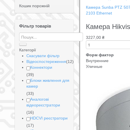
Кошик порожній
Камера Sunba PTZ 507-
2103 Ethernet
Камера Hikvi
Фільтр товарів
3227,00 ₴
Категорії
Форм фактор
Скасувати фільтр
Внутренние
Відеоспостереження
(12)
Уличные
Коннектори
(39)
Блоки живлення для
камер
(33)
Аналогові
відеореєстратори
(16)
HDCVI реєстратори
(17)