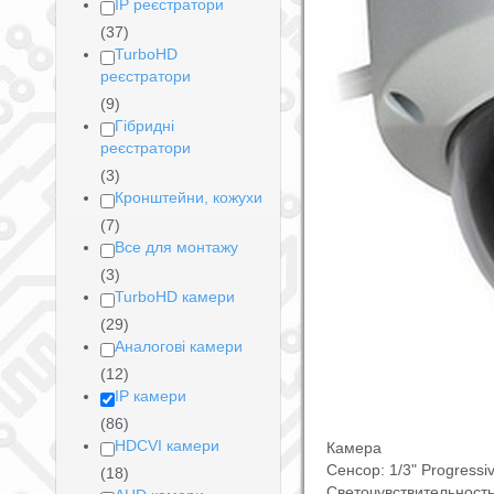
IP реєстратори
(37)
TurboHD
реєстратори
(9)
Гібридні
реєстратори
(3)
Кронштейни, кожухи
(7)
Все для монтажу
(3)
TurboHD камери
(29)
Аналогові камери
(12)
IP камери
(86)
HDCVI камери
Камера
Сенсор: 1/3" Progress
(18)
Светочувствительность