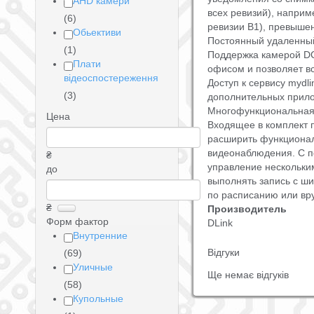
AHD камери
всех ревизий), наприме
(6)
ревизии B1), превышен
Обьективи
Постоянный удаленный
(1)
Поддержка камерой DC
Плати
офисом и позволяет вс
відеоспостереження
Доступ к сервису mydl
(3)
дополнительных прило
Многофункциональная
Цена
Входящее в комплект 
расширить функционал
видеонаблюдения. С 
₴
управление нескольким
до
выполнять запись с ш
по расписанию или вр
₴
Производитель
Форм фактор
DLink
Внутренние
Відгуки
(69)
Уличные
Ще немає відгуків
(58)
Купольные