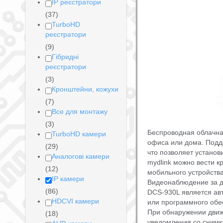
IP реєстратори
(37)
TurboHD
реєстратори
(9)
Гібридні
реєстратори
(3)
Кронштейни, кожухи
(7)
Все для монтажу
(3)
Беспроводная облачна
TurboHD камери
офиса или дома. Подд
(29)
что позволяет установ
Аналогові камери
mydlink можно вести 
(12)
мобильного устройства
IP камери
Видеонаблюдение за 
(86)
DCS-930L является ав
HDCVI камери
или программного обе
При обнаружении движ
(18)
уведомления со снимк