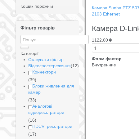
Кошик порожній
Камера Sunba PTZ 507-
2103 Ethernet
Камера D-Lin
Фільтр товарів
1122,00 ₴
Категорії
Форм фактор
Скасувати фільтр
Внутренние
Відеоспостереження
(12)
Коннектори
(39)
Блоки живлення для
камер
(33)
Аналогові
відеореєстратори
(16)
HDCVI реєстратори
(17)