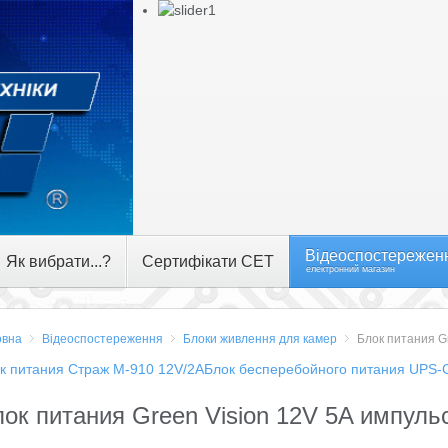
Відеоспостережен
Як вибрати...?
Сертифікати СЕТ
електронний магазин
овна
Відеоспостереження
Блоки живлення для камер
Блок питания G
к питания Страж M-910 12V/2А
Блок бесперебойного питания UPS-
ок питания Green Vision 12V 5A импуль