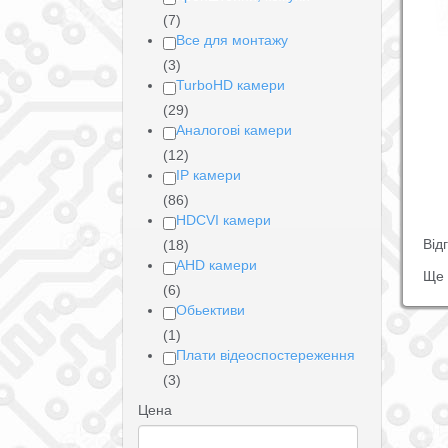
(7)
Все для монтажу
(3)
TurboHD камери
(29)
Аналогові камери
(12)
IP камери
(86)
HDCVI камери
Від
(18)
AHD камери
Ще 
(6)
Обьективи
(1)
Плати відеоспостереження
(3)
Цена