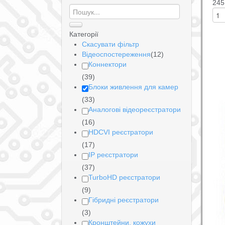
245
Категорії
Скасувати фільтр
Відеоспостереження
(12)
Коннектори
(39)
Блоки живлення для камер
(33)
Аналогові відеореєстратори
(16)
HDCVI реєстратори
(17)
IP реєстратори
(37)
TurboHD реєстратори
(9)
Гібридні реєстратори
(3)
Кронштейни, кожухи