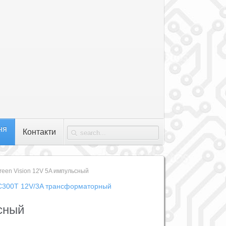
ня
Контакти
reen Vision 12V 5A импульсный
C300T 12V/3A трансформаторный
сный